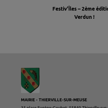
Festiv'Îles – 2ème éditi
Verdun !
MAIRIE - THIERVILLE-SUR-MEUSE
35 place Eugène-Goubet, 55840 Thierville-sur-