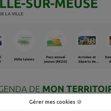
ILLE-SUR-MEUSE
DE LA VILLE
l
Pass annuel
Arrivées et
Dem
Mille talents
l
jeunes (REZO)
départs de
d
Thierville-sur-
Meuse
GENDA DE
MON TERRITOI
Gérer mes cookies 🍪