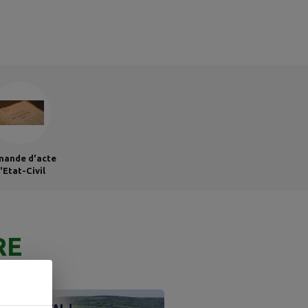
ande d'acte
'Etat-Civil
RE