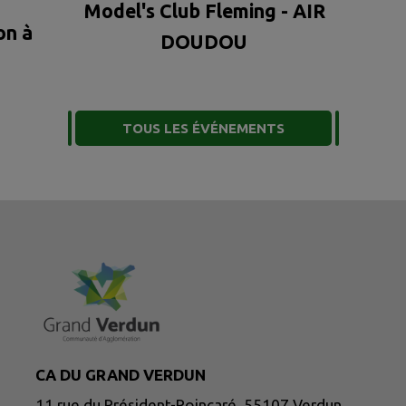
Model's Club Fleming - AIR
on à
DOUDOU
TOUS LES ÉVÉNEMENTS
CA DU GRAND VERDUN
11 rue du Président-Poincaré, 55107 Verdun