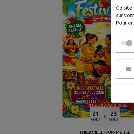
Ce site 
sur votr
Pour en
21
23
AOÛT
AOÛT
THIERVILLE-SUR-MEUSE