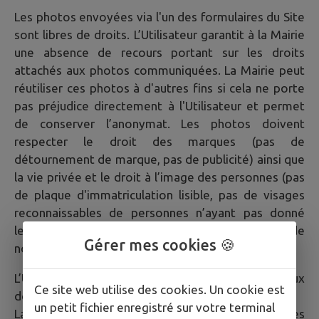
Les photos envoyées via l'un des formulaires du Site
sont libres de droits. L’Utilisateur garantit à la Mairie
une absence de recours portant sur les droits
attachés aux photos communiquées. La Mairie peut
réutiliser ces photos à d'autres fins si cela ne porte
pas préjudice directement à l'Utilisateur et permet
de conserver l’anonymat. Les photos doivent
respecter le droit des marques (pas de
détournement de marque, pas de publicité) ainsi que
la vie privée et le droit à l’image des personnes (pas
de plaque d'immatriculation lisible, pas de visages
reconnaissables de personnes n’ayant pas donné
leur accord pour la publication de leur image, pas de
Gérer mes cookies 🍪
noms).
L’Utilisateur est averti que la Mairie a accès aux
Ce site web utilise des cookies. Un cookie est
données communiquées via les formulaires du Site.
un petit fichier enregistré sur votre terminal
La Mairie a la possibilité de transférer les données