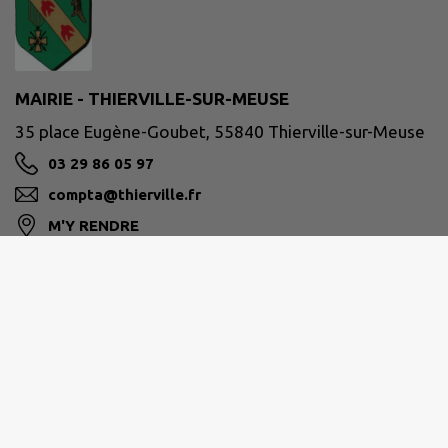
MAIRIE - THIERVILLE-SUR-MEUSE
35 place Eugène-Goubet, 55840 Thierville-sur-Meuse
03 29 86 05 97
compta@thierville.fr
M'Y RENDRE
www.thierville.fr