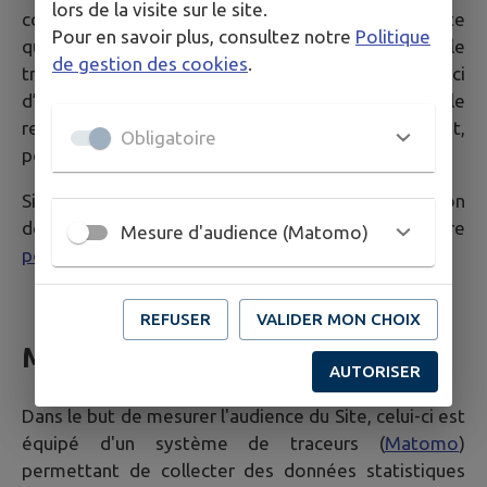
lors de la visite sur le site.
communiquées via le formulaire auprès de n’importe
Pour en savoir plus, consultez notre
Politique
quelle personne jugée compétente pour le
de gestion des cookies
.
traitement de la demande dans un souci
d’optimisation de la qualité du service public dans le
respect des dispositions légales qui les concernent,
Obligatoire
personne qui peut être externe à ces collectivités.
Si vous souhaitez plus d'informations sur la gestion
de vos données personnelles, consultez notre
Mesure d'audience (Matomo)
politique de confidentialité
.
REFUSER
VALIDER MON CHOIX
Mesure d'audience
AUTORISER
Dans le but de mesurer l'audience du Site, celui-ci est
équipé d'un système de traceurs (
Matomo
)
permettant de collecter des données statistiques