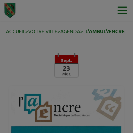
Contenu
Menu
Recherche
Pied de page
ACCUEIL
>
VOTRE VILLE
>
AGENDA
>
L'AMBUL'ÆNCRE
Sept.
23
Mer.