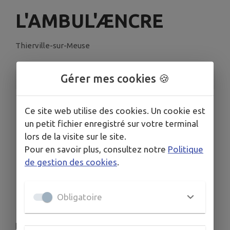
L'AMBUL'ÆNCRE
Thierville-sur-Meuse
Gérer mes cookies 🍪
INFORMATIONS PRATIQUES
LIEU
Ce site web utilise des cookies. Un cookie est
Thierville-sur-Meuse
un petit fichier enregistré sur votre terminal
DATE
lors de la visite sur le site.
Le mer. 23 sept.
Pour en savoir plus, consultez notre
Politique
HORAIRES
de gestion des cookies
.
16h-18h
TARIFS
Gratuit
Obligatoire
Pour plus de renseignements, consultez le site