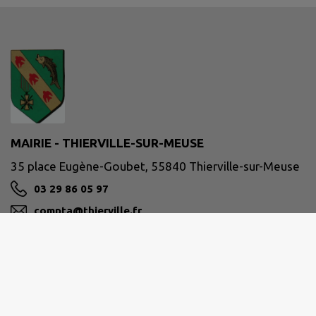
MAIRIE - THIERVILLE-SUR-MEUSE
35 place Eugène-Goubet, 55840 Thierville-sur-Meuse
03 29 86 05 97
compta@thierville.fr
M'Y RENDRE
www.thierville.fr