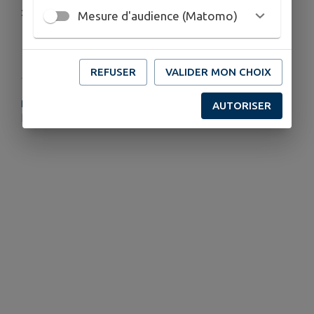
:
https://www.laencre-grandverdun.fr/
Mesure d'audience (Matomo)
Télécharger la pièce jointe
REFUSER
VALIDER MON CHOIX
PLUS D'INFORMATIONS
AUTORISER
https://www.laencre-grandverdun.fr/