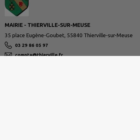
MAIRIE - THIERVILLE-SUR-MEUSE
35 place Eugène-Goubet, 55840 Thierville-sur-Meuse
03 29 86 05 97
compta@thierville.fr
M'Y RENDRE
www.thierville.fr