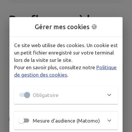
Des flammes à la
Gérer mes cookies 🍪
lumière
Ce site web utilise des cookies. Un cookie est
Thierville-sur-Meuse
un petit fichier enregistré sur votre terminal
lors de la visite sur le site.
INFORMATIONS PRATIQUES
Pour en savoir plus, consultez notre
Politique
de gestion des cookies
.
LIEU
Thierville-sur-Meuse
DATES
Obligatoire
Du ven. 26 juin au sam. 1 août
Des flammes à la lumière
Mesure d'audience (Matomo)