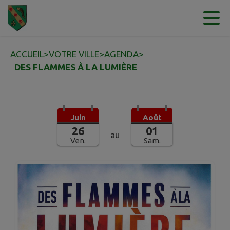
Contenu
Menu
Recherche
Pied de page
ACCUEIL
>
VOTRE VILLE
>
AGENDA
>
DES FLAMMES À LA LUMIÈRE
Juin
Août
26
01
au
Ven.
Sam.