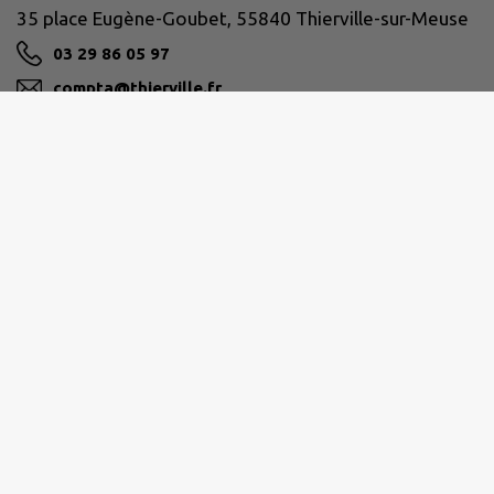
35 place Eugène-Goubet, 55840 Thierville-sur-Meuse
03 29 86 05 97
compta@thierville.fr
M'Y RENDRE
www.thierville.fr
CA DU GRAND VERDUN
11 rue du Président-Poincaré, 55107 Verdun Cedex
03 29 83 44 22