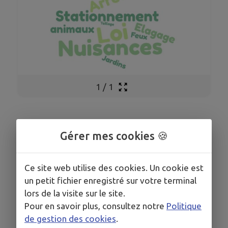
1
/
1
Il est interdit de brûler vos déchets verts
Gérer mes cookies 🍪
(feuilles mortes, branchages, herbes-
gazon...) dans votre jardin.
Ce site web utilise des cookies. Un cookie est
ILs doivent être déposés en déchetterie ou
un petit fichier enregistré sur votre terminal
faire l'objet d'un compostage individuel.
lors de la visite sur le site.
Pour en savoir plus, consultez notre
Politique
de gestion des cookies
.