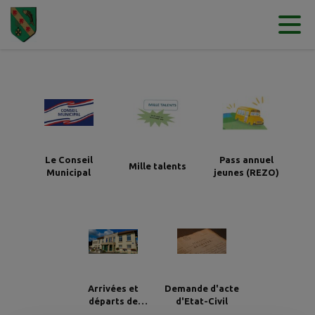
Contenu
Menu
Recherche
Pied de page
Le Conseil
Pass annuel
Mille talents
Municipal
jeunes (REZO)
Arrivées et
Demande d'acte
départs de
d'Etat-Civil
Thierville-sur-