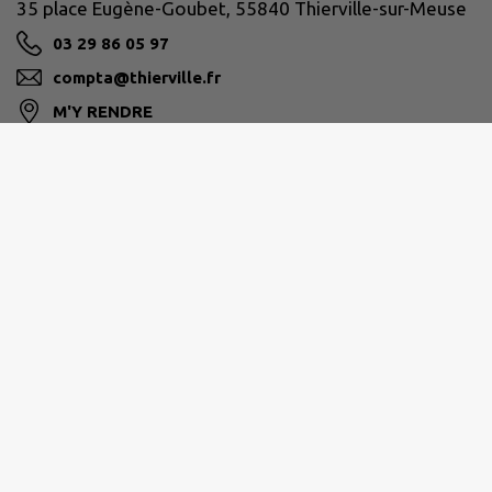
35 place Eugène-Goubet, 55840 Thierville-sur-Meuse
03 29 86 05 97
compta@thierville.fr
M'Y RENDRE
www.thierville.fr
CA DU GRAND VERDUN
11 rue du Président-Poincaré, 55107 Verdun Cedex
03 29 83 44 22
M'Y RENDRE